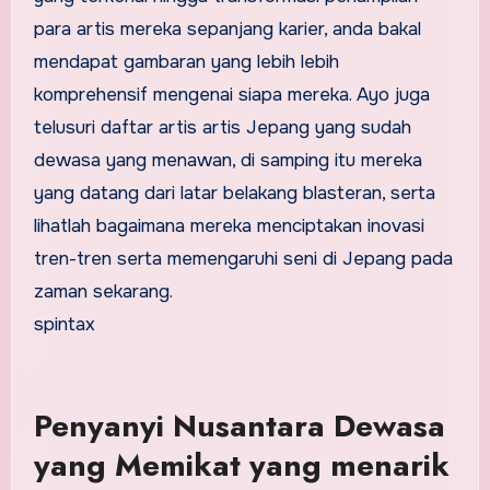
para artis mereka sepanjang karier, anda bakal
mendapat gambaran yang lebih lebih
komprehensif mengenai siapa mereka. Ayo juga
telusuri daftar artis artis Jepang yang sudah
dewasa yang menawan, di samping itu mereka
yang datang dari latar belakang blasteran, serta
lihatlah bagaimana mereka menciptakan inovasi
tren-tren serta memengaruhi seni di Jepang pada
zaman sekarang.
spintax
Penyanyi Nusantara Dewasa
yang Memikat yang menarik