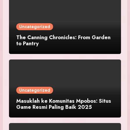
Uncategorized
The Canning Chronicles: From Garden
to Pantry
Uncategorized
Masuklah ke Komunitas Mpobos: Situs
Game Resmi Paling Baik 2025