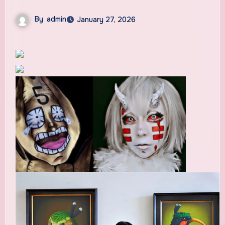
By
admin
January 27, 2026