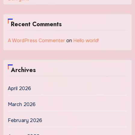
Recent Comments
A WordPress Commenter
on
Hello world!
Archives
April 2026
March 2026
February 2026