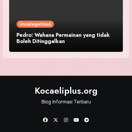
Uncategorized
Pedro: Wahana Permainan yang tidak
Boleh Ditinggalkan
Kocaeliplus.org
Blog Informasi Terbaru