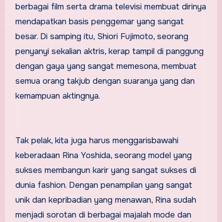
berbagai film serta drama televisi membuat dirinya
mendapatkan basis penggemar yang sangat
besar. Di samping itu, Shiori Fujimoto, seorang
penyanyi sekalian aktris, kerap tampil di panggung
dengan gaya yang sangat memesona, membuat
semua orang takjub dengan suaranya yang dan
kemampuan aktingnya.
Tak pelak, kita juga harus menggarisbawahi
keberadaan Rina Yoshida, seorang model yang
sukses membangun karir yang sangat sukses di
dunia fashion. Dengan penampilan yang sangat
unik dan kepribadian yang menawan, Rina sudah
menjadi sorotan di berbagai majalah mode dan