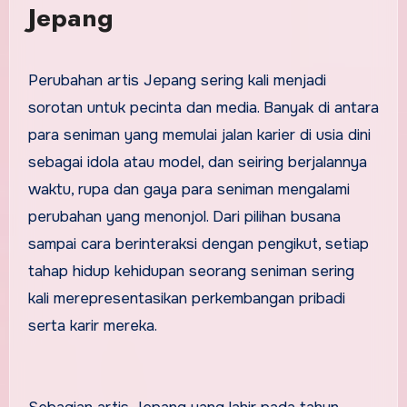
Jepang
Perubahan artis Jepang sering kali menjadi
sorotan untuk pecinta dan media. Banyak di antara
para seniman yang memulai jalan karier di usia dini
sebagai idola atau model, dan seiring berjalannya
waktu, rupa dan gaya para seniman mengalami
perubahan yang menonjol. Dari pilihan busana
sampai cara berinteraksi dengan pengikut, setiap
tahap hidup kehidupan seorang seniman sering
kali merepresentasikan perkembangan pribadi
serta karir mereka.