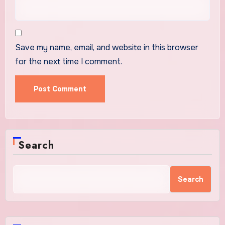
Save my name, email, and website in this browser
for the next time I comment.
Search
Search