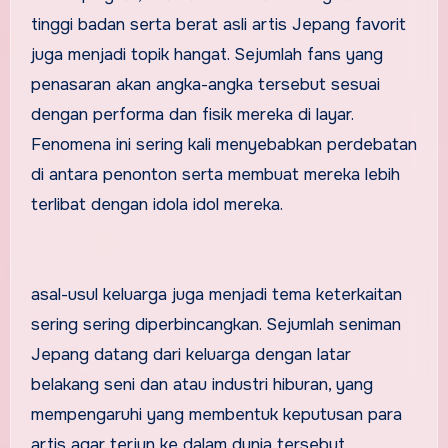
tinggi badan serta berat asli artis Jepang favorit
juga menjadi topik hangat. Sejumlah fans yang
penasaran akan angka-angka tersebut sesuai
dengan performa dan fisik mereka di layar.
Fenomena ini sering kali menyebabkan perdebatan
di antara penonton serta membuat mereka lebih
terlibat dengan idola idol mereka.
asal-usul keluarga juga menjadi tema keterkaitan
sering sering diperbincangkan. Sejumlah seniman
Jepang datang dari keluarga dengan latar
belakang seni dan atau industri hiburan, yang
mempengaruhi yang membentuk keputusan para
artis agar terjun ke dalam dunia tersebut.