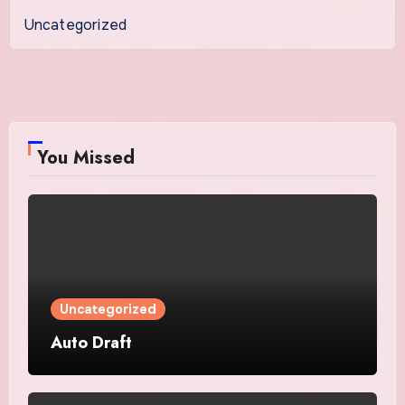
Uncategorized
You Missed
Uncategorized
Auto Draft