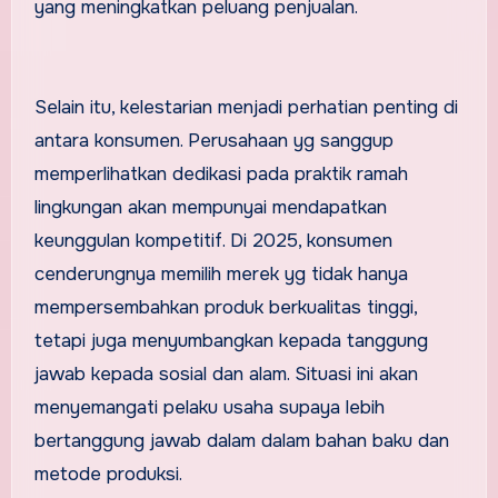
yang meningkatkan peluang penjualan.
Selain itu, kelestarian menjadi perhatian penting di
antara konsumen. Perusahaan yg sanggup
memperlihatkan dedikasi pada praktik ramah
lingkungan akan mempunyai mendapatkan
keunggulan kompetitif. Di 2025, konsumen
cenderungnya memilih merek yg tidak hanya
mempersembahkan produk berkualitas tinggi,
tetapi juga menyumbangkan kepada tanggung
jawab kepada sosial dan alam. Situasi ini akan
menyemangati pelaku usaha supaya lebih
bertanggung jawab dalam dalam bahan baku dan
metode produksi.