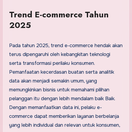
Trend E-commerce Tahun
2025
Pada tahun 2025, trend e-commerce hendak akan
terus dipengaruhi oleh kebangkitan teknologi
serta transformasi perilaku konsumen.
Pemanfaatan kecerdasan buatan serta analitik
data akan menjadi semakin umum, yang
memungkinkan bisnis untuk memahami pilihan
pelanggan itu dengan lebih mendalam baik Baik.
Dengan memanfaatkan data ini, pelaku e-
commerce dapat memberikan layanan berbelanja
yang lebih individual dan relevan untuk konsumen,