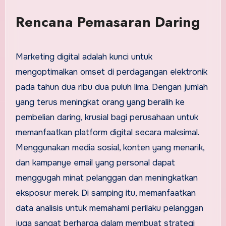
Rencana Pemasaran Daring
Marketing digital adalah kunci untuk
mengoptimalkan omset di perdagangan elektronik
pada tahun dua ribu dua puluh lima. Dengan jumlah
yang terus meningkat orang yang beralih ke
pembelian daring, krusial bagi perusahaan untuk
memanfaatkan platform digital secara maksimal.
Menggunakan media sosial, konten yang menarik,
dan kampanye email yang personal dapat
menggugah minat pelanggan dan meningkatkan
eksposur merek. Di samping itu, memanfaatkan
data analisis untuk memahami perilaku pelanggan
juga sangat berharga dalam membuat strategi