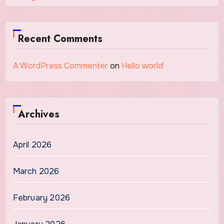
Recent Comments
A WordPress Commenter
on
Hello world!
Archives
April 2026
March 2026
February 2026