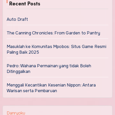
Recent Posts
Auto Draft
The Canning Chronicles: From Garden to Pantry
Masuklah ke Komunitas Mpobos: Situs Game Resmi
Paling Baik 2025
Pedro: Wahana Permainan yang tidak Boleh
Ditinggalkan
Menggali Kecantikan Kesenian Nippon: Antara
Warisan serta Pembaruan
Danryoku