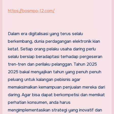
https://bosmpo-12.com/
Dalam era digitalisasi yang terus selalu
berkembang, dunia perdagangan elektronik kian
ketat. Setiap orang pelaku usaha daring perlu
selalu bersiap beradaptasi terhadap pergeseran
tren-tren dan perilaku pelanggan. Tahun 2025
2025 bakal menyajikan tahun yang penuh penuh
peluang untuk kalangan pebisnis agar
memaksimalkan kemampuan penjualan mereka dari
daring. Agar bisa dapat berkompetisi dan memikat
perhatian konsumen, anda harus
mengimplementasikan strategi yang inovatif dan