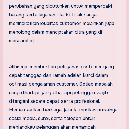
perubahan yang dibutuhkan untuk memperbaiki
barang serta layanan. Hal ini tidak hanya
meningkatkan loyalitas customer, melainkan juga
menolong dalam menciptakan citra yang di
masyarakat.
Akhirnya, memberikan pelayanan customer yang
cepat tanggap dan ramah adalah kunci dalam
optimasi pengalaman customer. Setiap masalah
yang dihadapi yang dihadapi pelanggan wajib
ditangani secara cepat serta profesional.
Memanfaatkan berbagai jalur komunikasi misalnya
sosial media, surel, serta telepon untuk
menjangkau pelanggan akan menambah