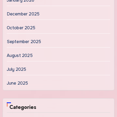
January 2026
December 2025
October 2025
September 2025
August 2025
July 2025
June 2025
Categories