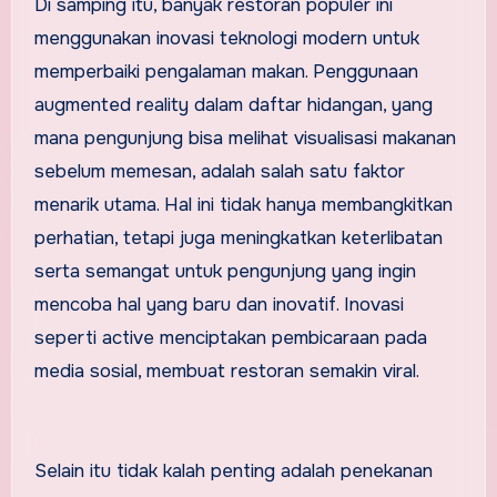
Di samping itu, banyak restoran populer ini
menggunakan inovasi teknologi modern untuk
memperbaiki pengalaman makan. Penggunaan
augmented reality dalam daftar hidangan, yang
mana pengunjung bisa melihat visualisasi makanan
sebelum memesan, adalah salah satu faktor
menarik utama. Hal ini tidak hanya membangkitkan
perhatian, tetapi juga meningkatkan keterlibatan
serta semangat untuk pengunjung yang ingin
mencoba hal yang baru dan inovatif. Inovasi
seperti active menciptakan pembicaraan pada
media sosial, membuat restoran semakin viral.
Selain itu tidak kalah penting adalah penekanan