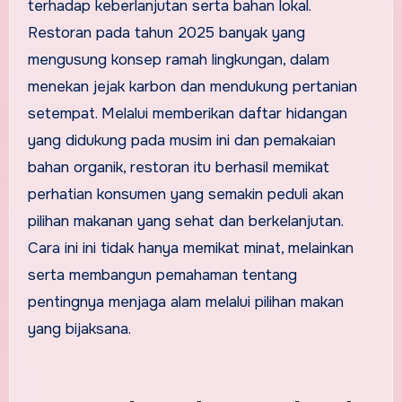
terhadap keberlanjutan serta bahan lokal.
Restoran pada tahun 2025 banyak yang
mengusung konsep ramah lingkungan, dalam
menekan jejak karbon dan mendukung pertanian
setempat. Melalui memberikan daftar hidangan
yang didukung pada musim ini dan pemakaian
bahan organik, restoran itu berhasil memikat
perhatian konsumen yang semakin peduli akan
pilihan makanan yang sehat dan berkelanjutan.
Cara ini ini tidak hanya memikat minat, melainkan
serta membangun pemahaman tentang
pentingnya menjaga alam melalui pilihan makan
yang bijaksana.