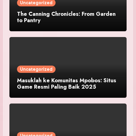
Uncategorized
The Canning Chronicles: From Garden
to Pantry
Uncategorized
Masuklah ke Komunitas Mpobos: Situs
Game Resmi Paling Baik 2025
Uncategorized