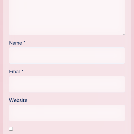
Name
*
Email
*
Website