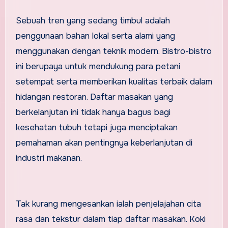
Sebuah tren yang sedang timbul adalah
penggunaan bahan lokal serta alami yang
menggunakan dengan teknik modern. Bistro-bistro
ini berupaya untuk mendukung para petani
setempat serta memberikan kualitas terbaik dalam
hidangan restoran. Daftar masakan yang
berkelanjutan ini tidak hanya bagus bagi
kesehatan tubuh tetapi juga menciptakan
pemahaman akan pentingnya keberlanjutan di
industri makanan.
Tak kurang mengesankan ialah penjelajahan cita
rasa dan tekstur dalam tiap daftar masakan. Koki