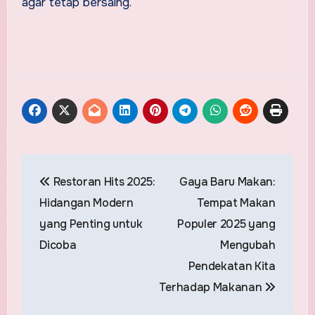
agar tetap bersaing.
Post
Restoran Hits 2025:
Gaya Baru Makan:
navigation
Hidangan Modern
Tempat Makan
yang Penting untuk
Populer 2025 yang
Dicoba
Mengubah
Pendekatan Kita
Terhadap Makanan