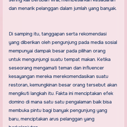
dan menarik pelanggan dalam jumlah yang banyak.
Di samping itu, tanggapan serta rekomendasi
yang diberikan oleh pengunjung pada media sosial
mempunyai dampak besar pada pilihan orang
untuk mengunjungi suatu tempat makan. Ketika
seseorang mengamati teman dan influencer
kesayangan mereka merekomendasikan suatu
restoran, kemungkinan besar orang tersebut akan
mengikuti langkah itu. Fakta ini menciptakan efek
domino di mana satu satu pengalaman baik bisa
membuka pintu bagi banyak pengunjung yang
baru, menciptakan arus pelanggan yang