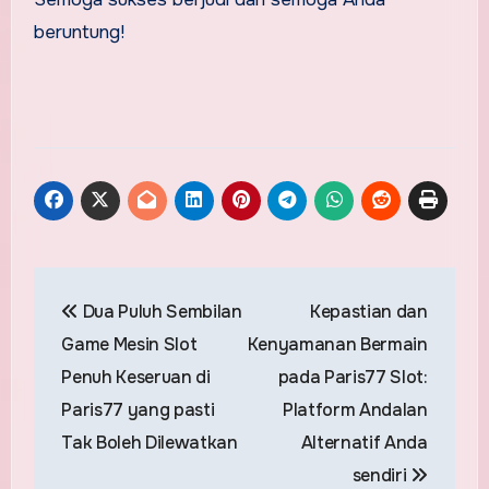
beruntung!
Post
Dua Puluh Sembilan
Kepastian dan
navigation
Game Mesin Slot
Kenyamanan Bermain
Penuh Keseruan di
pada Paris77 Slot:
Paris77 yang pasti
Platform Andalan
Tak Boleh Dilewatkan
Alternatif Anda
sendiri