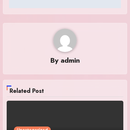
By
admin
Related Post