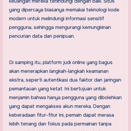
keuangan mereka terlindungi dengan baik. Situs
yang dipercaya biasanya memakai teknologi kode
modern untuk melindungi informasi sensitif
pengguna, sehingga mengurangi kemungkinan
pencurian data dan penipuan.
Di samping itu, platform judi online yang bagus
akan menerapkan langkah-langkah keamanan
ekstra, seperti autentikasi dua faktor dan jaringan
pemantauan yang ketat. Ini bertujuan untuk
menjamin bahwa hanya pengguna yang dibolehkan
yang dapat mengakses akun mereka. Dengan
keberadaan fitur-fitur ini, pemain dapat merasa
lebih tenang dan fokus pada permainan tanpa