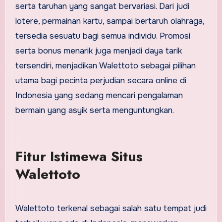
serta taruhan yang sangat bervariasi. Dari judi
lotere, permainan kartu, sampai bertaruh olahraga,
tersedia sesuatu bagi semua individu. Promosi
serta bonus menarik juga menjadi daya tarik
tersendiri, menjadikan Walettoto sebagai pilihan
utama bagi pecinta perjudian secara online di
Indonesia yang sedang mencari pengalaman
bermain yang asyik serta menguntungkan.
Fitur Istimewa Situs
Walettoto
Walettoto terkenal sebagai salah satu tempat judi