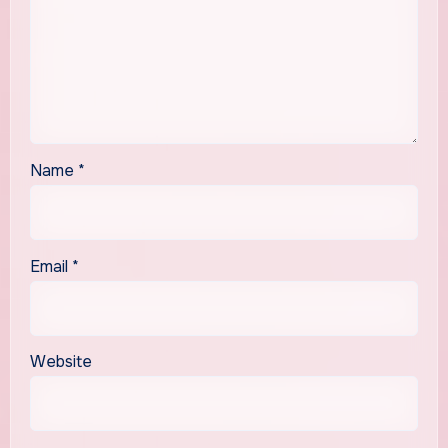
Name
*
Email
*
Website