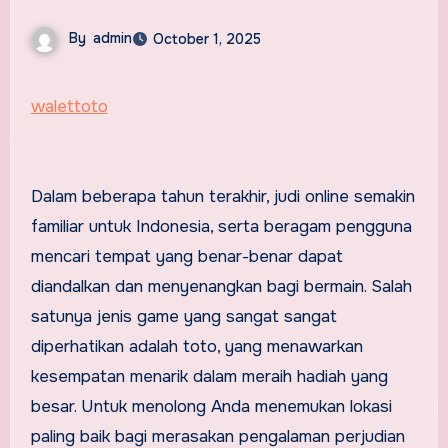
By
admin
October 1, 2025
walettoto
Dalam beberapa tahun terakhir, judi online semakin
familiar untuk Indonesia, serta beragam pengguna
mencari tempat yang benar-benar dapat
diandalkan dan menyenangkan bagi bermain. Salah
satunya jenis game yang sangat sangat
diperhatikan adalah toto, yang menawarkan
kesempatan menarik dalam meraih hadiah yang
besar. Untuk menolong Anda menemukan lokasi
paling baik bagi merasakan pengalaman perjudian