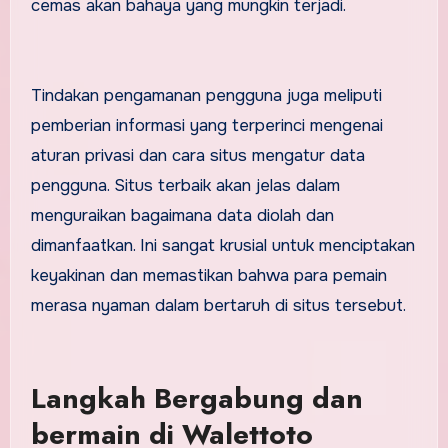
cemas akan bahaya yang mungkin terjadi.
Tindakan pengamanan pengguna juga meliputi
pemberian informasi yang terperinci mengenai
aturan privasi dan cara situs mengatur data
pengguna. Situs terbaik akan jelas dalam
menguraikan bagaimana data diolah dan
dimanfaatkan. Ini sangat krusial untuk menciptakan
keyakinan dan memastikan bahwa para pemain
merasa nyaman dalam bertaruh di situs tersebut.
Langkah Bergabung dan
bermain di Walettoto