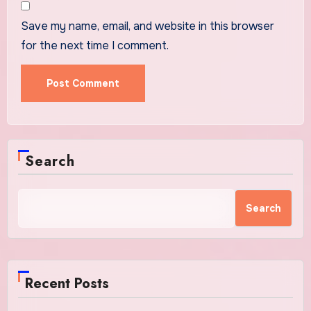
Save my name, email, and website in this browser
for the next time I comment.
Search
Search
Recent Posts