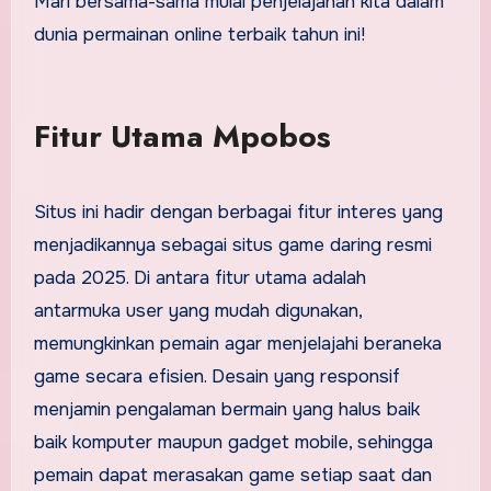
Mari bersama-sama mulai penjelajahan kita dalam
dunia permainan online terbaik tahun ini!
Fitur Utama Mpobos
Situs ini hadir dengan berbagai fitur interes yang
menjadikannya sebagai situs game daring resmi
pada 2025. Di antara fitur utama adalah
antarmuka user yang mudah digunakan,
memungkinkan pemain agar menjelajahi beraneka
game secara efisien. Desain yang responsif
menjamin pengalaman bermain yang halus baik
baik komputer maupun gadget mobile, sehingga
pemain dapat merasakan game setiap saat dan