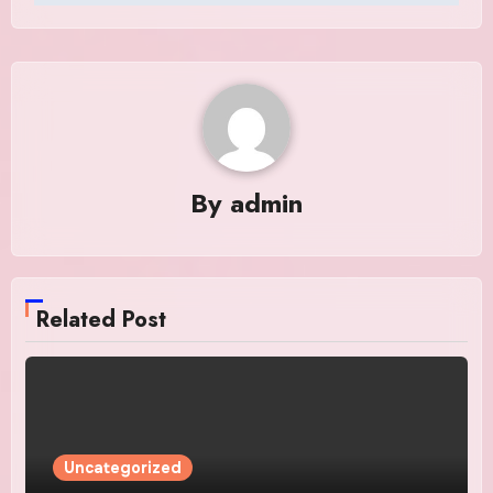
By
admin
Related Post
Uncategorized