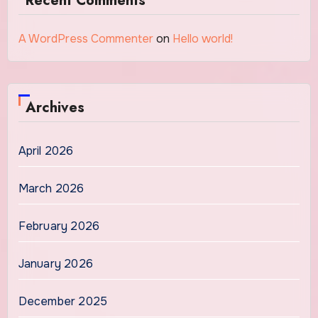
Recent Comments
A WordPress Commenter
on
Hello world!
Archives
April 2026
March 2026
February 2026
January 2026
December 2025