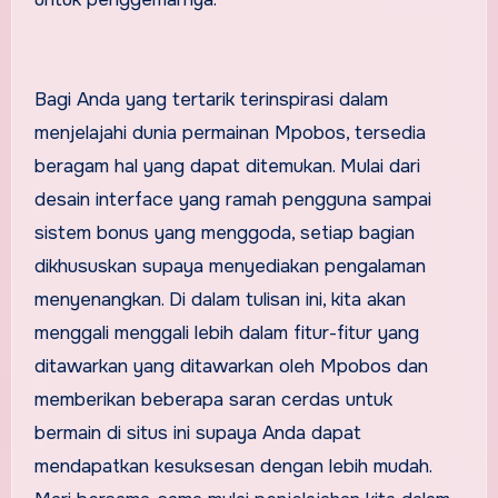
Bagi Anda yang tertarik terinspirasi dalam
menjelajahi dunia permainan Mpobos, tersedia
beragam hal yang dapat ditemukan. Mulai dari
desain interface yang ramah pengguna sampai
sistem bonus yang menggoda, setiap bagian
dikhususkan supaya menyediakan pengalaman
menyenangkan. Di dalam tulisan ini, kita akan
menggali menggali lebih dalam fitur-fitur yang
ditawarkan yang ditawarkan oleh Mpobos dan
memberikan beberapa saran cerdas untuk
bermain di situs ini supaya Anda dapat
mendapatkan kesuksesan dengan lebih mudah.