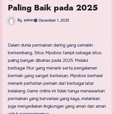
Paling Baik pada 2025
By
admin
December 1, 2025
Dalam dunia permainan daring yang semakin
berkembang, Situs Mpobos tampil sebagai situs
paling banyak dibahas pada 2025. Melalui
berbagai fitur yang menarik serta pengalaman
bermain yang sangat berkesan, Mpobos berhasil
menarik perhatian pemain dari berbagai latar
belakang. Game online ini tidak hanya menawarkan
permainan yang bervariasi yang kaya, melainkan
juga menyediakan lingkungan yang aman dan aman
untuk penggemarnya.