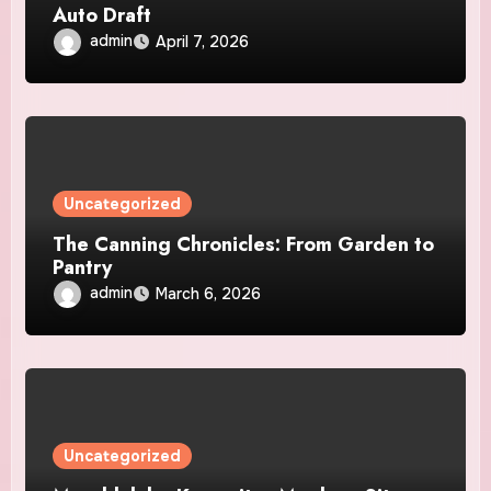
Auto Draft
admin
April 7, 2026
Uncategorized
The Canning Chronicles: From Garden to
Pantry
admin
March 6, 2026
Uncategorized