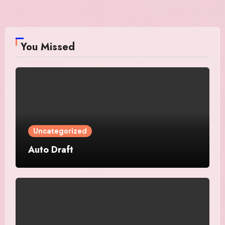
You Missed
Uncategorized
Auto Draft