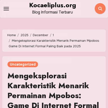
Skip
Kocaeliplus.org
to
Blog Informasi Terbaru
content
Home
2025
December
1
Mengeksplorasi Karakteristik Menarik Permainan Mpobos:
Game Di Internet Formal Paling Baik pada 2025
Uncategorized
Mengeksplorasi
Karakteristik Menarik
Permainan Mpobos:
Game Di Internet Formal