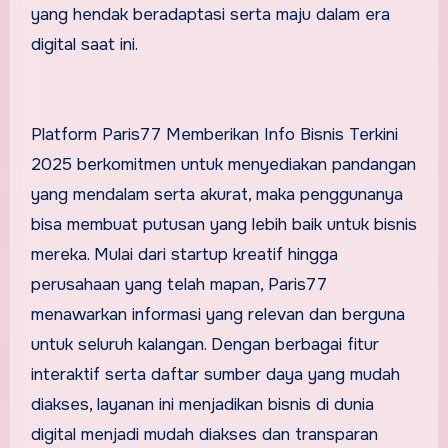
yang hendak beradaptasi serta maju dalam era
digital saat ini.
Platform Paris77 Memberikan Info Bisnis Terkini
2025 berkomitmen untuk menyediakan pandangan
yang mendalam serta akurat, maka penggunanya
bisa membuat putusan yang lebih baik untuk bisnis
mereka. Mulai dari startup kreatif hingga
perusahaan yang telah mapan, Paris77
menawarkan informasi yang relevan dan berguna
untuk seluruh kalangan. Dengan berbagai fitur
interaktif serta daftar sumber daya yang mudah
diakses, layanan ini menjadikan bisnis di dunia
digital menjadi mudah diakses dan transparan