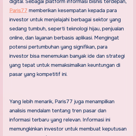
digital. Sebagai platform informasi bisnis terdepan,
Paris77
memberikan kesempatan kepada para
investor untuk menjelajahi berbagai sektor yang
sedang tumbuh, seperti teknologi hijau, penjualan
online, dan layanan berbasis aplikasi. Mengingat
potensi pertumbuhan yang signifikan, para
investor bisa menemukan banyak ide dan strategi
yang tepat untuk memaksimalkan keuntungan di
pasar yang kompetitif ini.
Yang lebih menarik, Paris77 juga menampilkan
analisis mendalam tentang tren pasar dan
informasi terbaru yang relevan. Informasi ini
memungkinkan investor untuk membuat keputusan