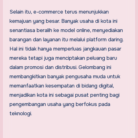
Selain itu, e-commerce terus menunjukkan
kemajuan yang besar. Banyak usaha di kota ini
senantiasa beralih ke model online, menyediakan
barangan dan layanan itu melalui platform daring.
Hal ini tidak hanya memperluas jangkauan pasar
mereka tetapi juga menciptakan peluang baru
dalam promosi dan distribusi. Gelombang ini
membangkitkan banyak pengusaha muda untuk
memanfaatkan kesempatan di bidang digital,
menjadikan kota ini sebagai pusat penting bagi
pengembangan usaha yang berfokus pada
teknologi.