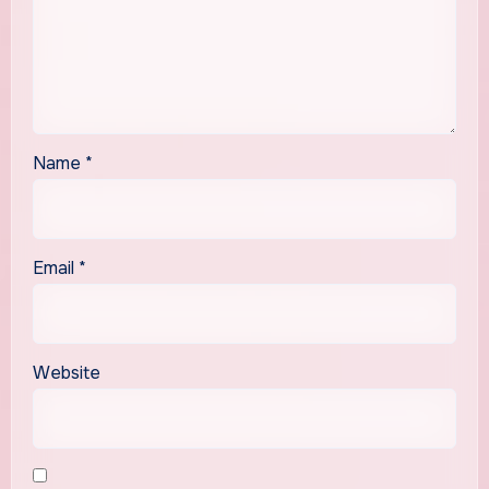
Name
*
Email
*
Website