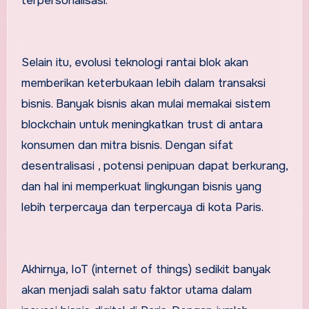
terpersonalisasi.
Selain itu, evolusi teknologi rantai blok akan
memberikan keterbukaan lebih dalam transaksi
bisnis. Banyak bisnis akan mulai memakai sistem
blockchain untuk meningkatkan trust di antara
konsumen dan mitra bisnis. Dengan sifat
desentralisasi , potensi penipuan dapat berkurang,
dan hal ini memperkuat lingkungan bisnis yang
lebih terpercaya dan terpercaya di kota Paris.
Akhirnya, IoT (internet of things) sedikit banyak
akan menjadi salah satu faktor utama dalam