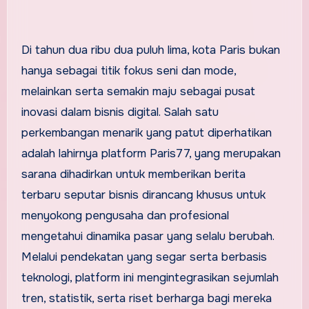
Di tahun dua ribu dua puluh lima, kota Paris bukan
hanya sebagai titik fokus seni dan mode,
melainkan serta semakin maju sebagai pusat
inovasi dalam bisnis digital. Salah satu
perkembangan menarik yang patut diperhatikan
adalah lahirnya platform Paris77, yang merupakan
sarana dihadirkan untuk memberikan berita
terbaru seputar bisnis dirancang khusus untuk
menyokong pengusaha dan profesional
mengetahui dinamika pasar yang selalu berubah.
Melalui pendekatan yang segar serta berbasis
teknologi, platform ini mengintegrasikan sejumlah
tren, statistik, serta riset berharga bagi mereka