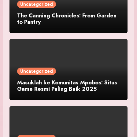
Uncategorized
The Canning Chronicles: From Garden
to Pantry
Uncategorized
Masuklah ke Komunitas Mpobos: Situs
Game Resmi Paling Baik 2025