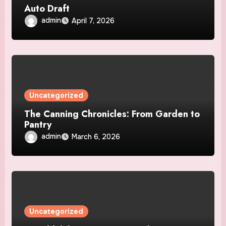
Auto Draft
admin
April 7, 2026
Uncategorized
The Canning Chronicles: From Garden to
Pantry
admin
March 6, 2026
Uncategorized