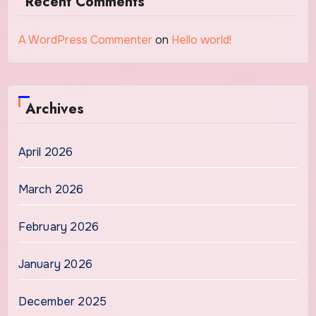
Recent Comments
A WordPress Commenter
on
Hello world!
Archives
April 2026
March 2026
February 2026
January 2026
December 2025