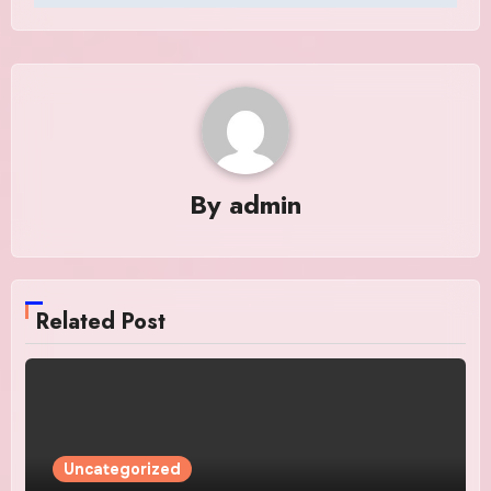
By
admin
Related Post
Uncategorized