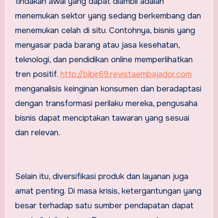
tindakan awal yang dapat diambil adalah
menemukan sektor yang sedang berkembang dan
menemukan celah di situ. Contohnya, bisnis yang
menyasar pada barang atau jasa kesehatan,
teknologi, dan pendidikan online memperlihatkan
tren positif.
http://bibir69.revistaembajador.com
menganalisis keinginan konsumen dan beradaptasi
dengan transformasi perilaku mereka, pengusaha
bisnis dapat menciptakan tawaran yang sesuai
dan relevan.
Selain itu, diversifikasi produk dan layanan juga
amat penting. Di masa krisis, ketergantungan yang
besar terhadap satu sumber pendapatan dapat