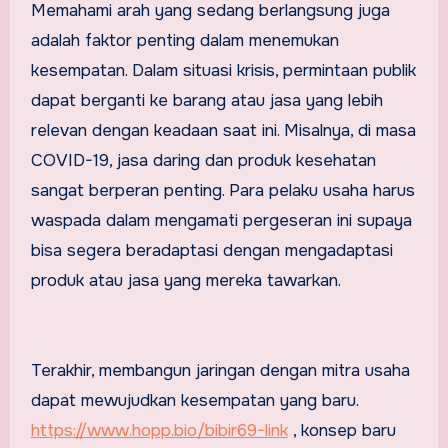
Memahami arah yang sedang berlangsung juga
adalah faktor penting dalam menemukan
kesempatan. Dalam situasi krisis, permintaan publik
dapat berganti ke barang atau jasa yang lebih
relevan dengan keadaan saat ini. Misalnya, di masa
COVID-19, jasa daring dan produk kesehatan
sangat berperan penting. Para pelaku usaha harus
waspada dalam mengamati pergeseran ini supaya
bisa segera beradaptasi dengan mengadaptasi
produk atau jasa yang mereka tawarkan.
Terakhir, membangun jaringan dengan mitra usaha
dapat mewujudkan kesempatan yang baru.
https://www.hopp.bio/bibir69-link
, konsep baru