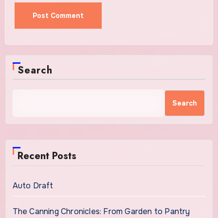
Search
Search
Recent Posts
Auto Draft
The Canning Chronicles: From Garden to Pantry