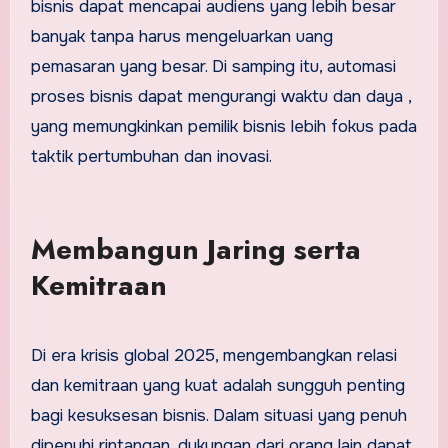
bisnis dapat mencapai audiens yang lebih besar
banyak tanpa harus mengeluarkan uang
pemasaran yang besar. Di samping itu, automasi
proses bisnis dapat mengurangi waktu dan daya ,
yang memungkinkan pemilik bisnis lebih fokus pada
taktik pertumbuhan dan inovasi.
Membangun Jaring serta
Kemitraan
Di era krisis global 2025, mengembangkan relasi
dan kemitraan yang kuat adalah sungguh penting
bagi kesuksesan bisnis. Dalam situasi yang penuh
dipenuhi rintangan, dukungan dari orang lain dapat