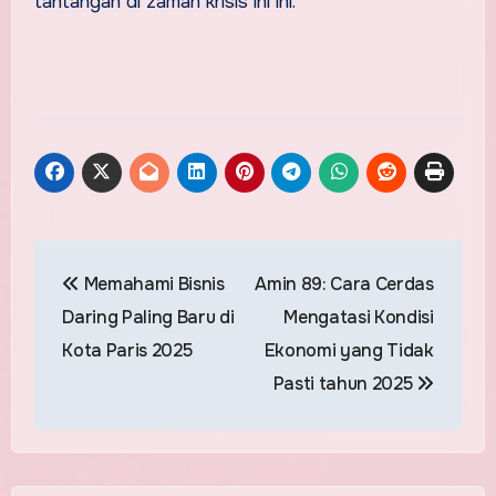
tantangan di zaman krisis ini ini.
Post
Memahami Bisnis
Amin 89: Cara Cerdas
navigation
Daring Paling Baru di
Mengatasi Kondisi
Kota Paris 2025
Ekonomi yang Tidak
Pasti tahun 2025