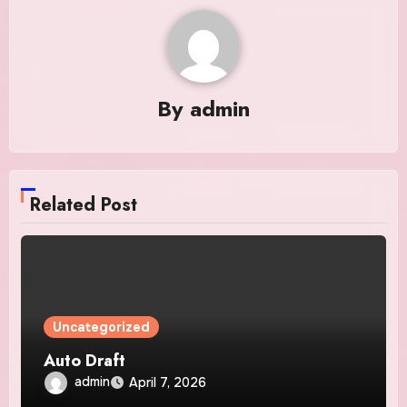
By
admin
Related Post
Uncategorized
Auto Draft
admin
April 7, 2026