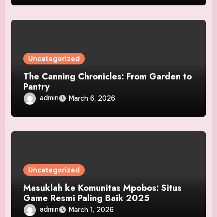
Uncategorized
The Canning Chronicles: From Garden to
Pantry
admin
March 6, 2026
Uncategorized
Masuklah ke Komunitas Mpobos: Situs
Game Resmi Paling Baik 2025
admin
March 1, 2026