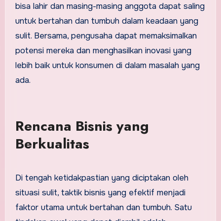
bisa lahir dan masing-masing anggota dapat saling
untuk bertahan dan tumbuh dalam keadaan yang
sulit. Bersama, pengusaha dapat memaksimalkan
potensi mereka dan menghasilkan inovasi yang
lebih baik untuk konsumen di dalam masalah yang
ada.
Rencana Bisnis yang
Berkualitas
Di tengah ketidakpastian yang diciptakan oleh
situasi sulit, taktik bisnis yang efektif menjadi
faktor utama untuk bertahan dan tumbuh. Satu