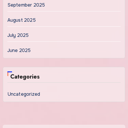
September 2025
August 2025
July 2025
June 2025
Categories
Uncategorized