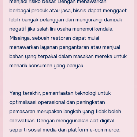
menjadi risiko besar. Dengan menawarkan
berbagai produk atau jasa, bisnis dapat menggaet
lebih banyak pelanggan dan mengurangi dampak
negatif jika salah lini usaha menemui kendala.
Misalnya, sebuah restoran dapat mulai
menawarkan layanan pengantaran atau menjual
bahan yang terpakai dalam masakan mereka untuk
menarik konsumen yang banyak.
Yang terakhir, pemanfaatan teknologi untuk
optimalisasi operasional dan peningkatan
pemasaran merupakan langkah yang tidak boleh
dilewatkan. Dengan menggunakan alat digital
seperti sosial media dan platform e-commerce,