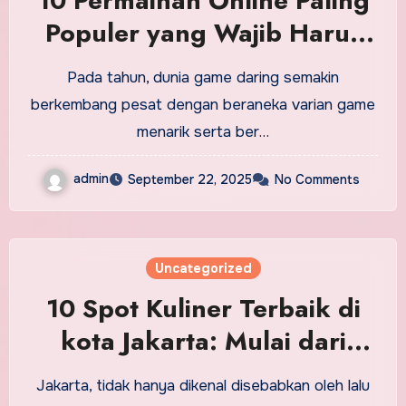
10 Permainan Online Paling
Populer yang Wajib Harus
Dijadikan Pilihan pada Tahun
Pada tahun, dunia game daring semakin
2025
berkembang pesat dengan beraneka varian game
menarik serta ber…
admin
September 22, 2025
No Comments
Uncategorized
10 Spot Kuliner Terbaik di
kota Jakarta: Mulai dari
Masakan Khas hingga
Jakarta, tidak hanya dikenal disebabkan oleh lalu