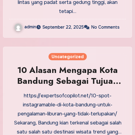
Modern
lintas yang padat serta gedung tinggi, akan
tetapi…
admin
September 22, 2025
No Comments
Uncategorized
10 Alasan Mengapa Kota
Bandung Sebagai Tujuan
Rekreasi Kekinian
https://expertsofcopilot.net/10-spot-
instagramable-di-kota-bandung-untuk-
pengalaman-liburan-yang-tidak-terlupakan/
Sekarang, Bandung kian terkenal sebagai salah
satu salah satu destinasi wisata trend yang