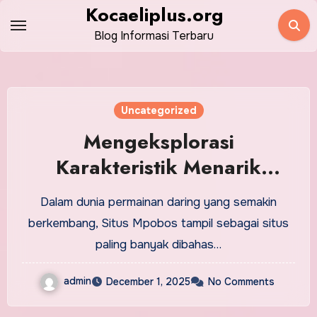
Skip
Kocaeliplus.org
to
Blog Informasi Terbaru
content
Uncategorized
Mengeksplorasi
Karakteristik Menarik
Permainan Mpobos: Game
Dalam dunia permainan daring yang semakin
Di Internet Formal Paling
berkembang, Situs Mpobos tampil sebagai situs
Baik pada 2025
paling banyak dibahas…
admin
December 1, 2025
No Comments