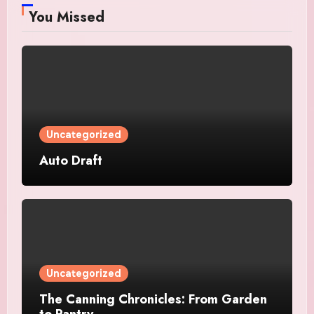
You Missed
Uncategorized
Auto Draft
Uncategorized
The Canning Chronicles: From Garden
to Pantry