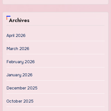
Archives
April 2026
March 2026
February 2026
January 2026
December 2025
October 2025